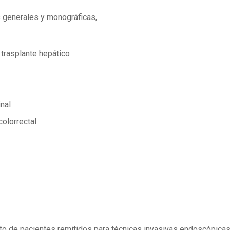
 generales y monográficas,
 trasplante hepático
nal
colorrectal
o de pacientes remitidos para técnicas invasivas endoscópicas