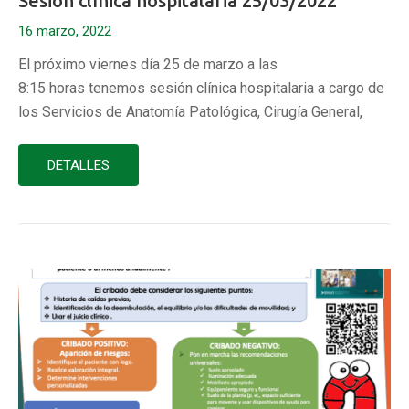
Sesión clínica hospitalaria 25/03/2022
16 marzo, 2022
El próximo viernes día 25 de marzo a las
8:15 horas tenemos sesión clínica hospitalaria a cargo de
los Servicios de Anatomía Patológica, Cirugía General,
Oncología Médica y Radiodiagnóstico, que tendrá por
título: “TRATAMIENTO QUIRÚRGICO Y MULTIDISCIPLINAR
DETALLES
DE LAS METÁSTASIS HEPÁTICAS DE LOS TUMORES
NEUROENDOCRINOS DEL PÁNCREAS NO
FUNCIONANTES (TNEp-NF)”: Ponentes: – Alejandro Caro
Romero, MIR Anatomía Patológica…