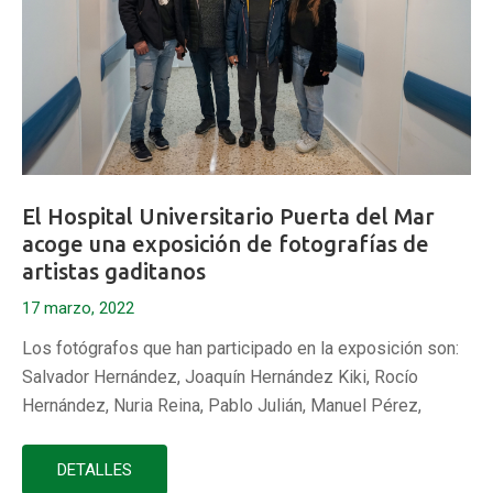
El Hospital Universitario Puerta del Mar
acoge una exposición de fotografías de
artistas gaditanos
17 marzo, 2022
Los fotógrafos que han participado en la exposición son:
Salvador Hernández, Joaquín Hernández Kiki, Rocío
Hernández, Nuria Reina, Pablo Julián, Manuel Pérez,
Eulogio García, Emilio Morenatti, Gonzalo Höhr y Miguel
Gómez. Todos ellos han sido coordinados por Joaquín
DETALLES
Hernández Kiki, fotógrafo de amplia trayectoria y