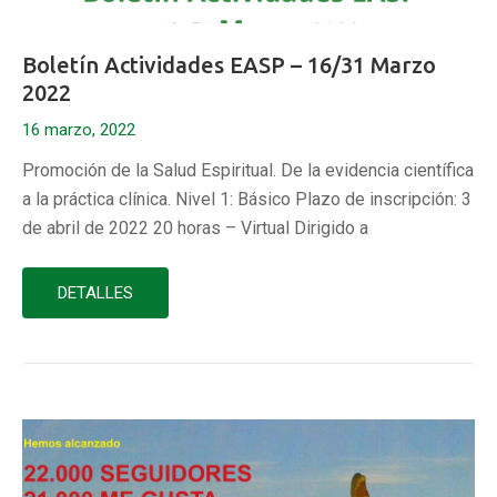
Boletín Actividades EASP – 16/31 Marzo
2022
16 marzo, 2022
Promoción de la Salud Espiritual. De la evidencia científica
a la práctica clínica. Nivel 1: Básico Plazo de inscripción: 3
de abril de 2022 20 horas – Virtual Dirigido a
profesionales y directivos del ámbito socio-sanitario
Humanización de la atención a pacientes con
DETALLES
enfermedades crónicas complejas Plazo de
inscripción: 17 de abril de 2022 40 horas –…