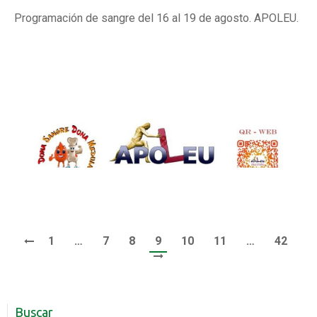
Programación de sangre del 16 al 19 de agosto. APOLEU.
1
…
7
8
9
10
11
…
42
Buscar