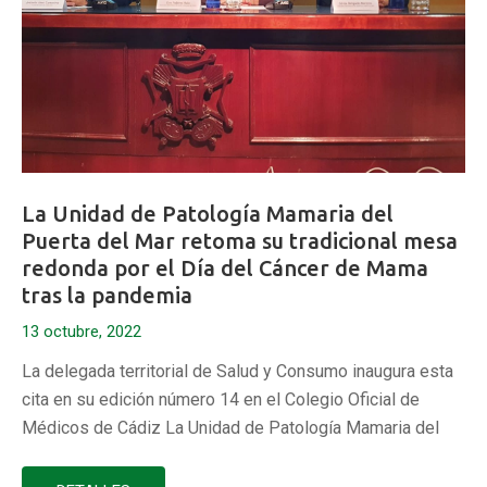
La Unidad de Patología Mamaria del
Puerta del Mar retoma su tradicional mesa
redonda por el Día del Cáncer de Mama
tras la pandemia
13 octubre, 2022
La delegada territorial de Salud y Consumo inaugura esta
cita en su edición número 14 en el Colegio Oficial de
Médicos de Cádiz La Unidad de Patología Mamaria del
Hospital Universitario Puerta del Mar de Cádiz ha
celebrado esta semana la 14 edición de su tradicional