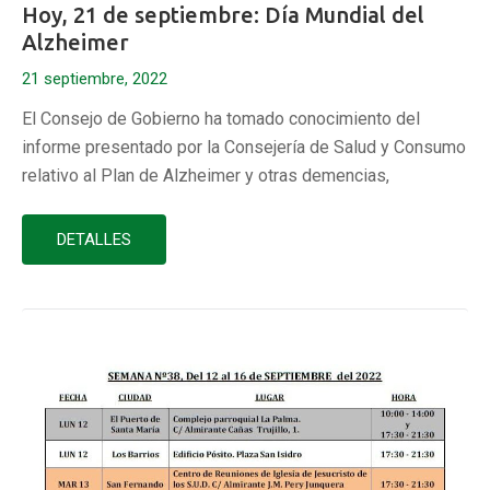
Hoy, 21 de septiembre: Día Mundial del
Alzheimer
21 septiembre, 2022
El Consejo de Gobierno ha tomado conocimiento del
informe presentado por la Consejería de Salud y Consumo
relativo al Plan de Alzheimer y otras demencias,
coincidiendo con el Día Mundial del Alzheimer 2022, que
se celebra mañana 21 de septiembre. Así, dentro de las
DETALLES
actividades y líneas de trabajo que se están desarrollando
en Andalucía,…