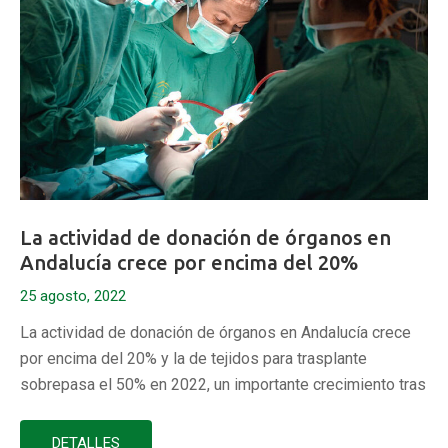
La actividad de donación de órganos en
Andalucía crece por encima del 20%
25 agosto, 2022
La actividad de donación de órganos en Andalucía crece
por encima del 20% y la de tejidos para trasplante
sobrepasa el 50% en 2022, un importante crecimiento tras
superarse el impacto que, en las UCI, ha tenido la
pandemia. Así se desprende de los datos manejados por
DETALLES