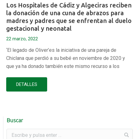
Los Hospitales de Cádiz y Algeciras reciben
la donación de una cuna de abrazos para
madres y padres que se enfrentan al duelo
gestacional y neonatal
22 marzo, 2022
‘El legado de Oliver’es la iniciativa de una pareja de
Chiclana que perdió a su bebé en noviembre de 2020 y
que ya ha donado también este mismo recurso a los
Hospitales de Puerto Real y Jerez Los Hospitales Puerta
del Mar de Cádiz y Punta de Europa de Algeciras han
DETALLES
recibido la donación de…
Buscar