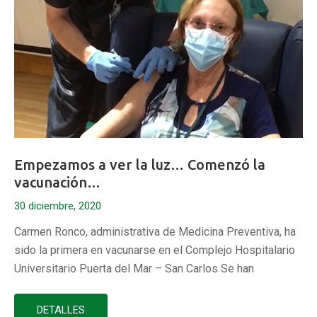
Empezamos a ver la luz… Comenzó la
vacunación…
30 diciembre, 2020
Carmen Ronco, administrativa de Medicina Preventiva, ha
sido la primera en vacunarse en el Complejo Hospitalario
Universitario Puerta del Mar – San Carlos Se han
vacunado unas 45 personas, un 1% aproximadamente de
los profesionales #YoSImevacuno Gracias a todos!
DETALLES