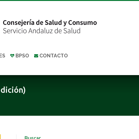
ES
BPSO
CONTACTO
dición)
Buscar