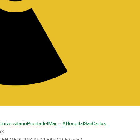
UniversitarioPuertadel
Mar
–
#HospitalSanCarlos
AS
EN MEDICINA NUCLEAR (1ª Edición)